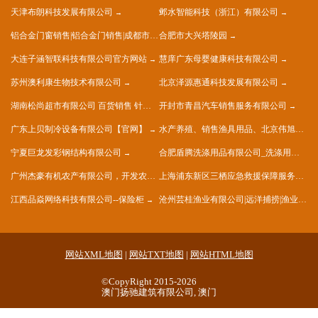
天津布朗科技发展有限公司
邺水智能科技（浙江）有限公司
铝合金门窗销售|铝合金门销售|成都市晴莫钢铝门窗有限公司
合肥市大兴塔陵园
大连子涵智联科技有限公司官方网站
慧庠广东母婴健康科技有限公司
苏州澳利康生物技术有限公司
北京泽源惠通科技发展有限公司
湖南松尚超市有限公司 百货销售 针纺织品销售 五金销售
开封市青昌汽车销售服务有限公司
广东上贝制冷设备有限公司【官网】
水产养殖、销售渔具用品、北京伟旭水产养殖有限公司
宁夏巨龙发彩钢结构有限公司
合肥盾腾洗涤用品有限公司_洗涤用品生产_洗涤用品加工
广州杰豪有机农产有限公司，开发农庄，种植果树，花卉及种苗繁殖，禽畜水产养殖及加工
上海浦东新区三栖应急救援保障服务中心
江西品焱网络科技有限公司--保险柜
沧州芸桂渔业有限公司|远洋捕捞|渔业捕捞
网站XML地图
|
网站TXT地图
|
网站HTML地图
©CopyRight 2015-2026
澳门扬驰建筑有限公司, 澳门